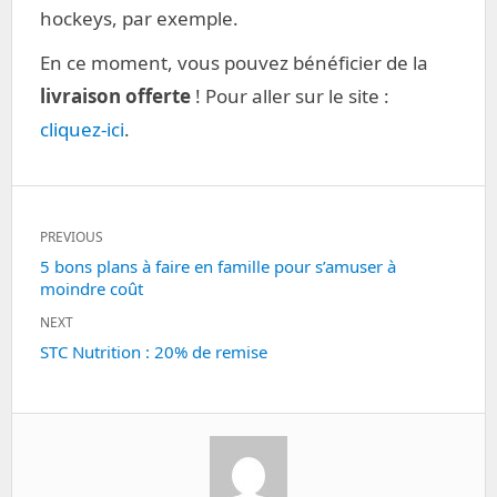
hockeys, par exemple.
En ce moment, vous pouvez bénéficier de la
livraison offerte
! Pour aller sur le site :
cliquez-ici
.
Navigation
PREVIOUS
de
Previous
5 bons plans à faire en famille pour s’amuser à
l’article
moindre coût
post:
NEXT
Next
STC Nutrition : 20% de remise
post: